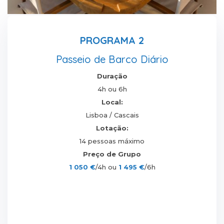
PROGRAMA 2
Passeio de Barco Diário
Duração
4h ou 6h
Local:
Lisboa / Cascais
Lotação:
14 pessoas máximo
Preço de Grupo
1 050 €
/4h ou
1 495 €
/6h