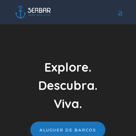
Reprodutor
de
vídeo
Explore.
Descubra.
Viva.
ALUGUER DE BARCOS